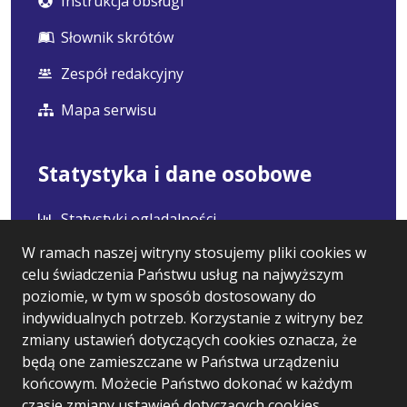
Instrukcja obsługi
Słownik skrótów
Zespół redakcyjny
Mapa serwisu
Statystyka i dane osobowe
Statystyki oglądalności
W ramach naszej witryny stosujemy pliki cookies w
Ostatnio dodane
celu świadczenia Państwu usług na najwyższym
Polityka prywatności
poziomie, w tym w sposób dostosowany do
indywidualnych potrzeb. Korzystanie z witryny bez
RODO
zmiany ustawień dotyczących cookies oznacza, że
będą one zamieszczane w Państwa urządzeniu
końcowym. Możecie Państwo dokonać w każdym
czasie zmiany ustawień dotyczących cookies.
Wersja systemu: 5.7.0 [60]