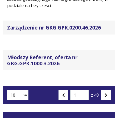
podziale na trzy części.
Zarządzenie nr GKG.GPK.0200.46.2026
Młodszy Referent, oferta nr
GKG.GPK.1000.3.2026
z 49
Liczba artykułów na stronie:
Przejdź
Poprzednia
Nastę
do
strona
strona
strony
numer