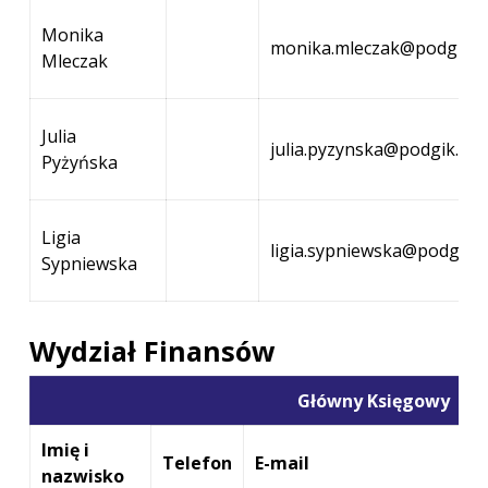
Monika
monika.mleczak@podgik.po
Mleczak
Julia
julia.pyzynska@podgik.pow
Pyżyńska
Ligia
ligia.sypniewska@podgik.p
Sypniewska
Wydział Finansów
Główny Księgowy
Imię i
Telefon
E-mail
nazwisko