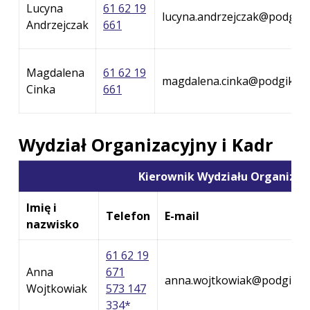
Lucyna
61 62 19
lucyna.andrzejczak@podgik.
Andrzejczak
661
Magdalena
61 62 19
magdalena.cinka@podgik.po
Cinka
661
Wydział Organizacyjny i Kadr
Kierownik Wydziału Organizac
Imię i
Telefon
E-mail
nazwisko
61 62 19
Anna
671
anna.wojtkowiak@podgik.po
Wojtkowiak
573 147
334*