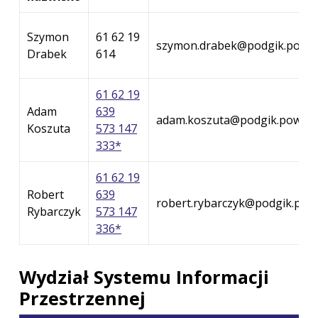
Szymon
61 62 19
szymon.drabek@podgik.powiat
Drabek
614
61 62 19
Adam
639
adam.koszuta@podgik.powiat.
Koszuta
573 147
333*
61 62 19
Robert
639
robert.rybarczyk@podgik.powi
Rybarczyk
573 147
336*
Wydział Systemu Informacji
Przestrzennej