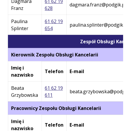
Dagmara
61 62 19
dagmara.franz@podgik.powi
Franz
628
Paulina
61 62 19
paulina.splinter@podgik.po
Splinter
654
Zespół Obsługi Kancel
Kierownik Zespołu Obsługi Kancelarii
Imię i
Telefon
E-mail
nazwisko
Beata
61 62 19
beata.grzybowska@podgik.p
Grzybowska
611
Pracownicy Zespołu Obsługi Kancelarii
Imię i
Telefon
E-mail
nazwisko