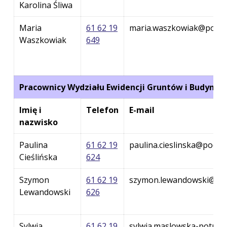
Karolina Śliwa
Maria
61 62 19
maria.waszkowiak@podgik
Waszkowiak
649
Pracownicy Wydziału Ewidencji Gruntów i Budynk
Imię i
Telefon
E-mail
nazwisko
Paulina
61 62 19
paulina.cieslinska@podgi
Cieślińska
624
Szymon
61 62 19
szymon.lewandowski@pod
Lewandowski
626
Sylwia
61 62 19
sylwia.maslowska-potrze