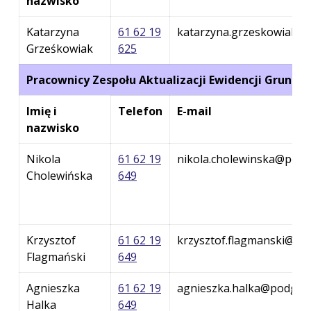
nazwisko
Katarzyna
61 62 19
katarzyna.grzeskowiak@p
Grześkowiak
625
Pracownicy Zespołu Aktualizacji Ewidencji Gruntó
Imię i
Telefon
E-mail
nazwisko
Nikola
61 62 19
nikola.cholewinska@podg
Cholewińska
649
Krzysztof
61 62 19
krzysztof.flagmanski@pod
Flagmański
649
Agnieszka
61 62 19
agnieszka.halka@podgik.
Halka
649