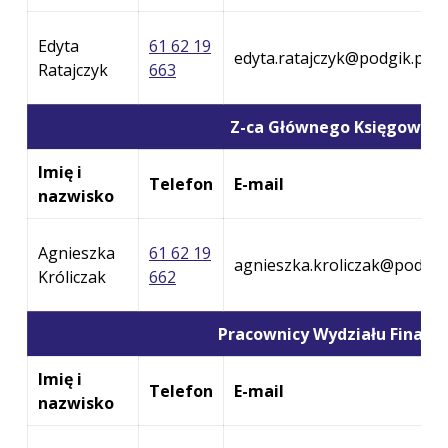
Edyta
61 62 19
edyta.ratajczyk@podgik.powi
Ratajczyk
663
Z-ca Głównego Księgoweg
Imię i
Telefon
E-mail
nazwisko
Agnieszka
61 62 19
agnieszka.kroliczak@podgik
Króliczak
662
Pracownicy Wydziału Finans
Imię i
Telefon
E-mail
nazwisko