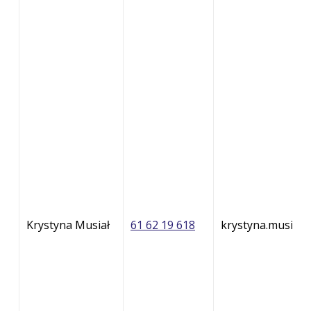
Krystyna Musiał
61 62 19 618
krystyna.musial@