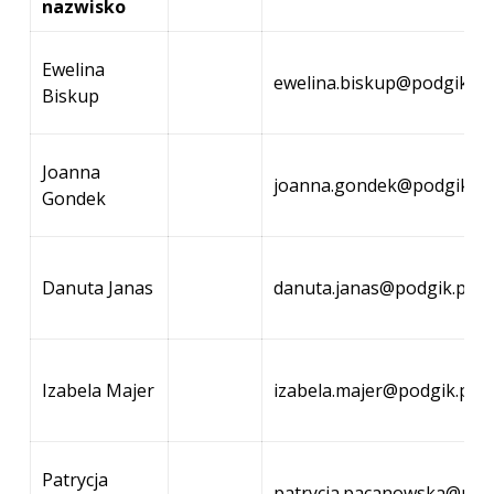
nazwisko
Ewelina
ewelina.biskup@podgik.po
Biskup
Joanna
joanna.gondek@podgik.po
Gondek
Danuta Janas
danuta.janas@podgik.powi
Izabela Majer
izabela.majer@podgik.powi
Patrycja
patrycja.pacanowska@podg