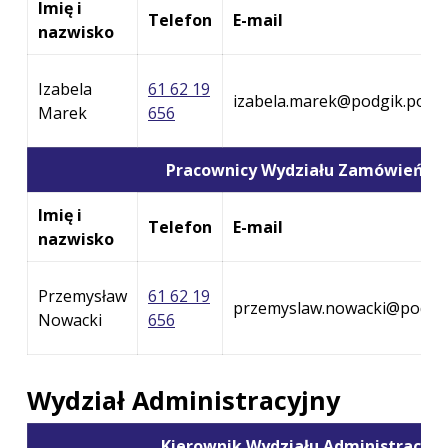
Imię i
Telefon
E-mail
nazwisko
Izabela
61 62 19
izabela.marek@podgik.powia
Marek
656
Pracownicy Wydziału Zamówień Pu
Imię i
Telefon
E-mail
nazwisko
Przemysław
61 62 19
przemyslaw.nowacki@podgik
Nowacki
656
Wydział Administracyjny
Kierownik Wydziału Administracyj