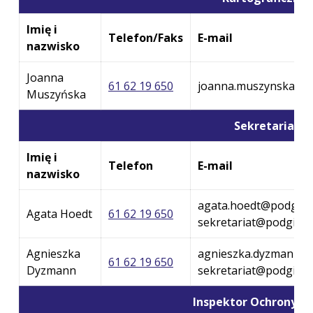
Imię i
Telefon/Faks
E-mail
nazwisko
Joanna
61 62 19 650
joanna.muszynska@po
Muszyńska
Sekretariat
Imię i
Telefon
E-mail
nazwisko
agata.hoedt@podgik.p
Agata Hoedt
61 62 19 650
sekretariat@podgik.p
Agnieszka
agnieszka.dyzmann@p
61 62 19 650
Dyzmann
sekretariat@podgik.p
Inspektor Ochrony D