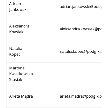
Adrian
adrian.jankowski@podgik.
Jankowski
Aleksandra
aleksandra.knasiak@podgi
Knasiak
Natalia
natalia.kopec@podgik.powi
Kopeć
Martyna
Kwiatkowska-
Stasiak
Arleta Mądra
arleta.madra@podgik.powi