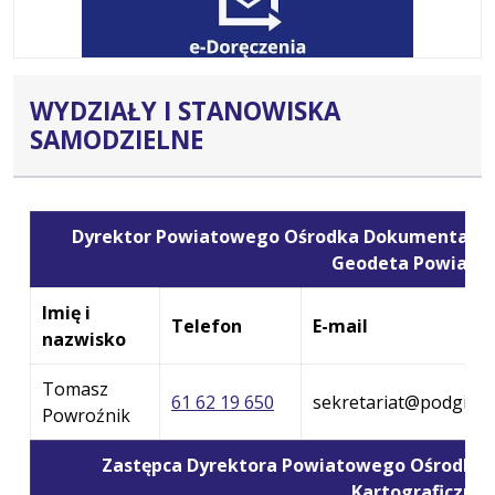
WYDZIAŁY I STANOWISKA
SAMODZIELNE
Dyrektor Powiatowego Ośrodka Dokumentacji Ge
Geodeta Powiato
Imię i
Telefon
E-mail
nazwisko
Tomasz
61 62 19 650
sekretariat@podgik.p
Powroźnik
Zastępca Dyrektora Powiatowego Ośrodka 
Kartograficznej