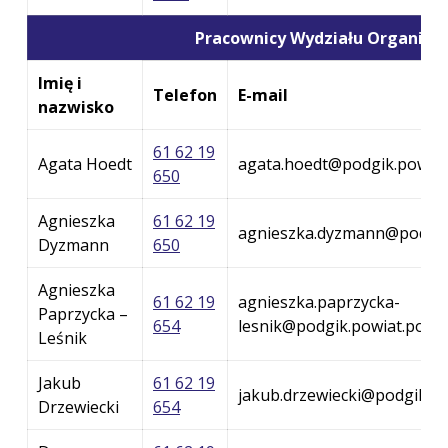
Pracownicy Wydziału Organizac
Imię i
Telefon
E-mail
nazwisko
61 62 19
Agata Hoedt
agata.hoedt@podgik.powiat
650
Agnieszka
61 62 19
agnieszka.dyzmann@podgik.
Dyzmann
650
Agnieszka
61 62 19
agnieszka.paprzycka-
Paprzycka –
654
lesnik@podgik.powiat.pozna
Leśnik
Jakub
61 62 19
jakub.drzewiecki@podgik.po
Drzewiecki
654