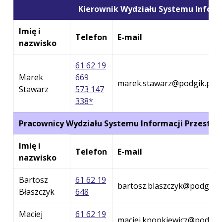
Kierownik Wydziału Systemu Inform
Imię i
Telefon
E-mail
nazwisko
61 62 19
Marek
669
marek.stawarz@podgik.powi
Stawarz
573 147
338*
Pracownicy Wydziału Systemu Informacji Przestrz
Imię i
Telefon
E-mail
nazwisko
Bartosz
61 62 19
bartosz.blaszczyk@podgik.p
Błaszczyk
648
Maciej
61 62 19
maciej.knopkiewicz@podgik.