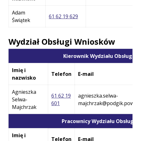
Adam
61 62 19 629
Świątek
Wydział Obsługi Wniosków
Kierownik Wydziału Obsługi 
Imię i
Telefon
E-mail
nazwisko
Agnieszka
61 62 19
agnieszka.selwa-
Selwa-
601
majchrzak@podgik.powiat.
Majchrzak
Pracownicy Wydziału Obsługi 
Imię i
Telefon
E-mail