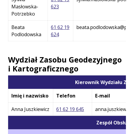
Masłowska-
623
Potrzebko
Beata
61 62 19
beata.podlodowska@podgi
Podlodowska
624
Wydział Zasobu Geodezyjnego
i Kartograficznego
Kierownik Wydziału Zas
Imię i nazwisko
Telefon
E-mail
Anna Juszkiewicz
61 62 19 645
anna.juszkiewicz
Zespół Obsługi