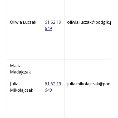
Oliwia Łuczak
61 62 19
oliwia.luczak@podgik.pow
649
Maria
Madajczak
Julia
61 62 19
julia.mikolajczak@podgik
Mikołajczak
649