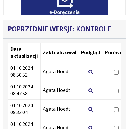
POPRZEDNIE WERSJE: KONTROLE
Data
Zaktualizował
Podgląd
Porównaj
aktualizacji
Wersje
01.10.2024
wer
Agata Hoedt
08:50:52
01.
Pokaż
08:
podgląd
01.10.2024
wer
Agata Hoedt
wersji
08:47:58
01.
Pokaż
z
08:
podgląd
01.10.2024
dnia
wer
Agata Hoedt
wersji
08:32:04
01.10.2024
01.
Pokaż
z
08:50:52
08:
podgląd
01.10.2024
dnia
wer
Agata Hoedt