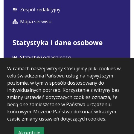
Zespół redakcyjny
Mapa serwisu
Statystyka i dane osobowe
Statystyki oglądalności
W ramach naszej witryny stosujemy pliki cookies w
Ostatnio dodane
celu świadczenia Państwu usług na najwyższym
Polityka prywatności
poziomie, w tym w sposób dostosowany do
indywidualnych potrzeb. Korzystanie z witryny bez
RODO
zmiany ustawień dotyczących cookies oznacza, że
będą one zamieszczane w Państwa urządzeniu
końcowym. Możecie Państwo dokonać w każdym
czasie zmiany ustawień dotyczących cookies.
Wersja systemu: 5.7.0 [60]
Ostatnia aktualizacja BIP: 06.08.2026 15:22
Akceptuję